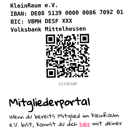
KleinRaum e.V.
IBAN: DE08 5139 0000 0086 7092 01
BIC: VBMH DE5F XXX
Volksbank Mittelhessen
GiroCode
Mitgliederportal
Wenn du bereits Mitglied im kleinRaum
mit deiner
hier
e.V. bist, kannst du dich