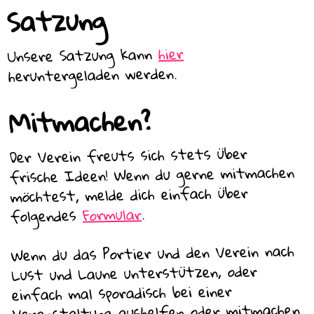
Satzung
hier
Unsere Satzung kann
heruntergeladen werden.
Mitmachen?
Der Verein freuts sich stets über
frische Ideen! Wenn du gerne mitmachen
möchtest, melde dich einfach über
.
Formular
folgendes
Wenn du das Portier und den Verein nach
Lust und Laune unterstützen, oder
einfach mal sporadisch bei einer
Veranstaltung aushelfen oder mitmachen